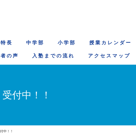
 特 長
中 学 部
小 学 部
授 業 カ レ ン ダ ー
 者 の 声
入 塾 ま で の 流 れ
ア ク セ ス マ ッ プ
 受付中！！
受付中！！