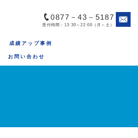
0877－43－5187
受付時間：13:30～22:00（月～土）
成 績 ア ッ プ 事 例
お 問 い 合 わ せ