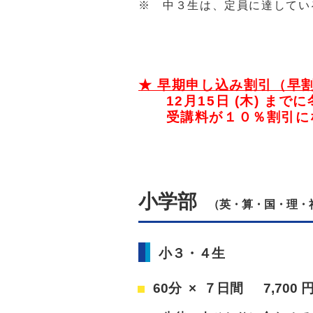
※ 中３生は、定員に達してい
★ 早期申し込み割引（早
12月15日 (木) まで
受講料が１０％割引に
小学部
（英・算・国・理・社
小３・４生
60分 × ７日間 7
,700 