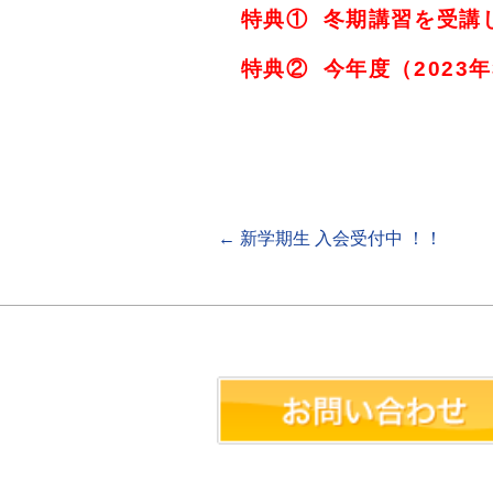
特典① 冬期講習を受講し、
特典② 今年度（2023
←
新学期生 入会受付中 ！！