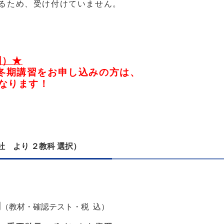
るため、受け付けていません。
割）★
に冬期講習をお申し込みの方は、
なります！
 より ２教科 選択）
円
（教材・確認テスト・税 込）