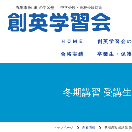
丸亀市飯山町の学習塾 中学受験・高校受験対応
Ｈ Ｏ Ｍ Ｅ
創 英 学 習 会 の
合 格 実 績
卒 業 生 ・ 保 護
冬期講習 受講生
トップページ
新着情報
冬期講習 受講生 