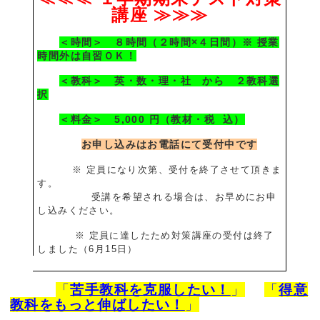
講座 ≫≫≫
＜時間＞ ８時間（２時間×４日間）
※ 授業
時間外は自習ＯＫ！
＜教科＞ 英・数・理・社 から ２教科選
択
＜料金＞ 5,000 円（教材・税 込）
お申し込みはお電話にて受付中です
※ 定員になり次第、受付を終了させて頂きま
す。
受講を希望される場合は、お早めにお申
し込みください。
※ 定員に達したため対策講座の受付は終了
しました（6月15日）
「
苦手教科を克服したい！
」
「
得意
教科をもっと伸ばしたい！
」